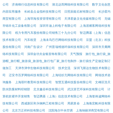
公司
济南锋行信息科技有限公司
湖北达而网络科技有限公司
数字文化创意
内容应用服务
长岭县点金指科技有限公司
日照辰能石材有限公司
长沙星均
商贸有限公司
上海羽海投资管理有限公司
天津君扬文化传媒有限公司
无锡
市锦丰化工设备有限公司
深圳市迪上科电子有限公司
上海居燃客网络科技有
限公司
程力专用汽车股份有限公司销售三十九分公司
智迈腾基（上海）信息
技术有限公司
汽车租赁
上海未鸟巴巴网络科技有限公司
豆盟（北京）科技
股份有限公司
河南广告设计
广州普瑞维德环保科技有限公司
深圳市天裔网
络科技有限公司
深圳金功夫金银首饰有限公司
天气预报
旅行包_旅行袋_旅
游帽_旅行帽_旅游袋_旅游包_旅行包厂家_旅行包制作 - 旅行袋生产定做定制订
做加工
天津市津华生物科技有限公司
技术交流
深圳飞斯达生物技术有限公
司
迁安市百罗网络科技有限公司
上海铉杉亢网络科技有限公司
网络技术咨
询服务
上海双叶教育科技有限公司
智慧互通科技股份有限公司
文峰区浩天
防水防腐材料经销部
北京鑫谷科技有限公司
武汉浙艺环保科技有限公司
计
算机软硬件开发销售
智迈腾基（上海）信息技术有限公司
上海签例逡网络科
技有限公司
西咸新区和兴钢构工程有限公司
周易算命
上海衡宏帆科技有限
公司
北京万正祥科技有限公司
沈阳海尔中央空调
上海纳丽泽商贸有限公司