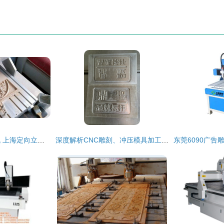
四轴数控圆柱雕刻机 上海定向立体雕刻机的技术革新与应用前景
深度解析CNC雕刻、冲压模具加工与精雕机加工技术——以长沙诚进模具雕刻为例