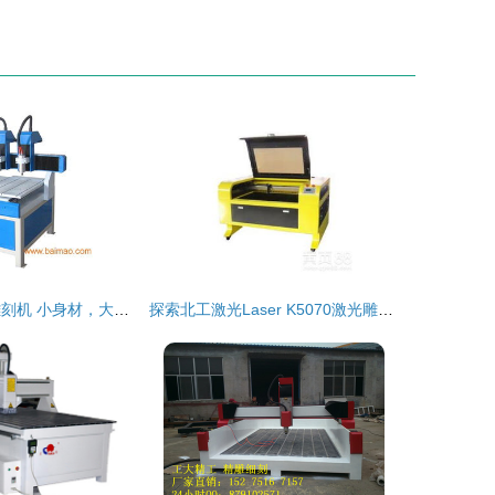
东莞6090广告雕刻机 小身材，大效率，性价比标杆
探索北工激光Laser K5070激光雕刻机的魅力 你的工艺品印制解决新纪元